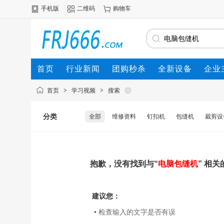
手机版
二维码
购物车
首页
行业新闻
团购秒杀
全新设备
企业
首页
>
学习视频
>
搜索
分类
全部
维修资料
钉扣机
包缝机
裁剪设
抱歉，没有找到与“
电脑包缝机
” 相
建议您：
• 检查输入的文字是否有误