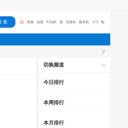
维修
包缝
钉扣机
缝
包缝机
裁剪机
373
电
控
切换频道
今日排行
本周排行
本月排行