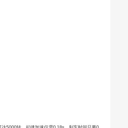
000转。起缝加速仅需0.18s，刹车时间只要0.