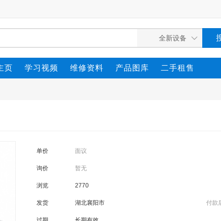
主页
学习视频
维修资料
产品图库
二手租售
单价
面议
询价
暂无
浏览
2770
发货
湖北襄阳市
付款
过期
长期有效