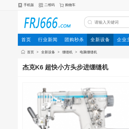
手机版
二维码
购物车
首页
行业新闻
团购秒杀
全新设备
企业
首页
>
全新设备
>
绷缝机
>
电脑绷缝机
杰克K6 超快小方头步进绷缝机