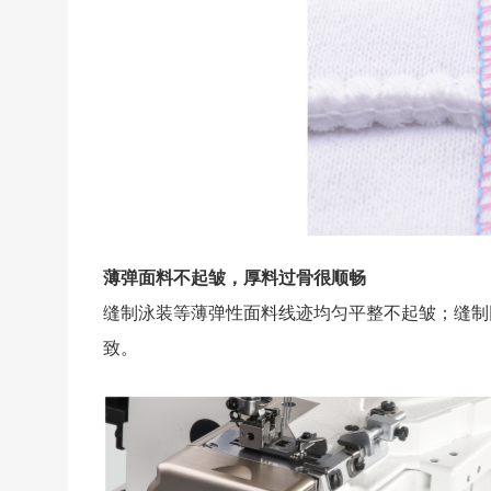
薄弹面料不起皱，厚料过骨很顺畅
缝制泳装等薄弹性面料线迹均匀平整不起皱；缝制
致。