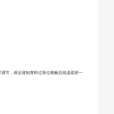
可调节，保证缝制厚料过骨位顺畅且线迹疏密一