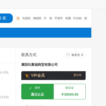
包缝机
绷缝机
针
缝
平缝车
电脑
钉扣机
缝
纫机
包缝
电脑平车
联系方式
加关注
0
襄阳玖聚福商贸有限公司
对比
第4年
VIP会员
资料
保证金
通过认证
￥30000.00
后3天内