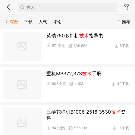
综合
下载
人气
评论
推荐
英瑞750多针机
技术
指导书
571浏览
809.55K
8下载
重机MB372,373
技术
手册
903浏览
4.6M
30下载
三菱花样机B1006 2516 3530
技术
资
料
845浏览
576.91K
15下载