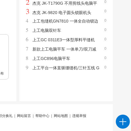
2
0
脑套结钉扣机
杰克 JK-T1790G 不用剪线头电脑平
3
0
头锁眼机
杰克 JK-9820 电子圆头锁眼机头
4
0
上工包缝机GN7810 一体全自动锁边
5
0
机
上工电脑双针车
6
0
上工GC 0311E3一体型厚料平缝机
7
0
新款上工电脑平车 一体单刀/双刀减
8
0
线
上工GC896电脑平车
9
0
上工平台一体直驱绷缝机/三针五线 G
发布
K562
积分换礼
|
网站留言
|
帮助中心
|
网站地图
|
违规举报