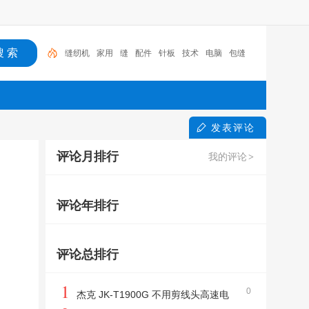
缝纫机
家用
缝
配件
针板
技术
电脑
包缝
机械
电脑平车
发表评论
评论月排行
我的评论
>
评论年排行
评论总排行
1
0
杰克 JK-T1900G 不用剪线头高速电