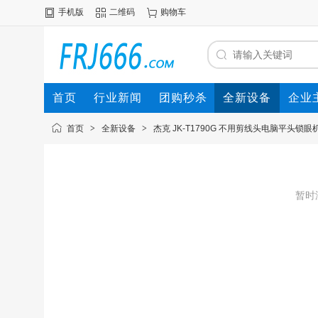
手机版
二维码
购物车
首页
行业新闻
团购秒杀
全新设备
企业
首页
>
全新设备
>
杰克 JK-T1790G 不用剪线头电脑平头锁眼
暂时